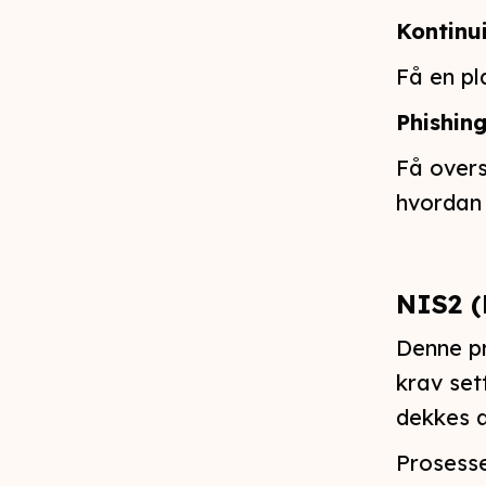
Kontinu
Få en pl
Phishin
Få overs
hvordan 
NIS2 (
Denne pr
krav set
dekkes a
Prosesse