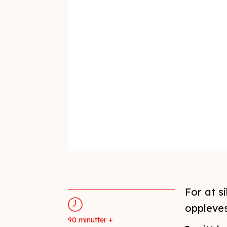
For at s
oppleves
90 minutter +