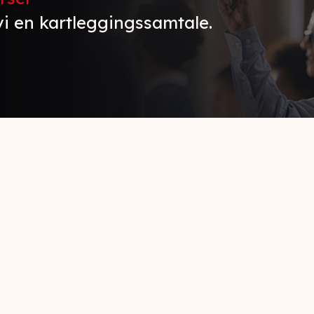
vi en kartleggingssamtale.